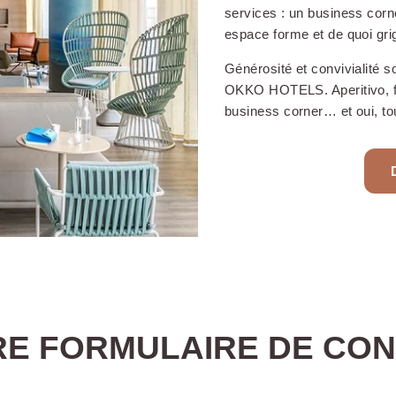
services : un business corne
espace forme et de quoi grig
Générosité et convivialité 
OKKO HOTELS. Aperitivo, fri
LES SERVICES DEOKKO HOTELS TOULON CENTRE :
business corner… et oui, tou
rte 24h/24
Arrivée possible à partir de
GRATU
14h et départs jusqu'à 12h
de - d
(14h le week-end)
Animaux acceptés sur
Bagag
demande (sans supplément)
Paiements acceptés (CB,
Chèque vacances, espèces)
E FORMULAIRE DE CO