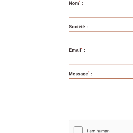
*
Nom
:
Société :
*
Email
:
*
Message
: