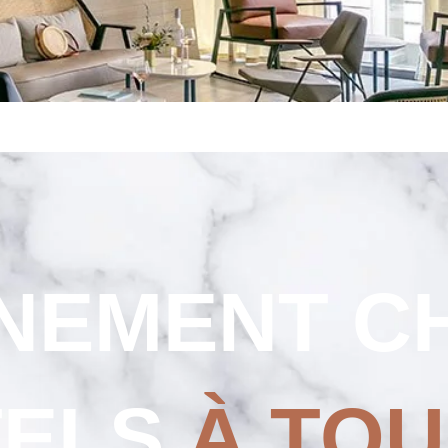
Strasbourg Centre
Toulon Centre
LA
BOUTIQU
EN LIGNE
NEMENT C
ELS
À TO