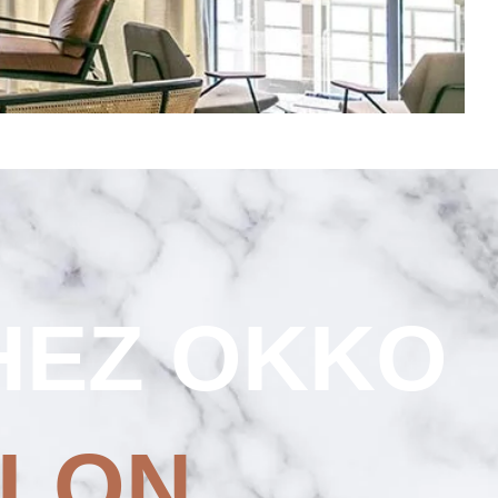
E
HEZ
OKKO
ULON