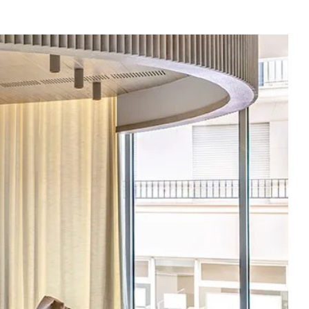
e
es
n