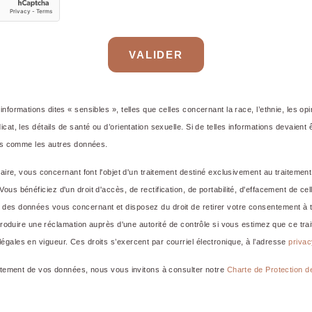
entre
VALIDER
formations dites « sensibles », telles que celles concernant la race, l’ethnie, les opi
cat, les détails de santé ou d’orientation sexuelle. Si de telles informations devaient
ées comme les autres données.
laire, vous concernant font l'objet d'un traitement destiné exclusivement au traiteme
s bénéficiez d'un droit d'accès, de rectification, de portabilité, d'effacement de cell
des données vous concernant et disposez du droit de retirer votre consentement à
introduire une réclamation auprès d'une autorité de contrôle si vous estimez que ce t
gales en vigueur. Ces droits s’exercent par courriel électronique, à l’adresse
priva
aitement de vos données, nous vous invitons à consulter notre
Charte de Protection 