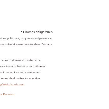
*
Champs obligatoires
nions politiques, croyances religieuses et
 être volontairement saisies dans l’espace
nt de votre demande. La durée de
es-ci ou une limitation du traitement.
 tout moment en nous contactant
raitement de données à caractère
cy@okkohotels.com
.
des Données.