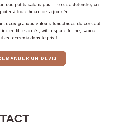
r, des petits salons pour lire et se détendre, un
noter à toute heure de la journée.
sont deux grandes valeurs fondatrices du concept
go en libre accès, wifi, espace forme, sauna,
t est compris dans le prix !
IT pour les enfants
e 2 ans
DEMANDER UN DEVIS
erie
NTACT