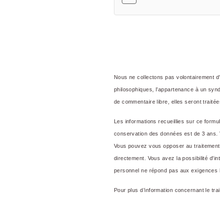
OKKO Hotels Toulon C
Nous ne collectons pas volontairement d’in
philosophiques, l’appartenance à un syndi
de commentaire libre, elles seront trait
Les informations recueillies sur ce formu
conservation des données est de 3 ans. Vou
Vous pouvez vous opposer au traitement 
directement. Vous avez la possibilité d'
personnel ne répond pas aux exigences lé
Pour plus d’information concernant le tr