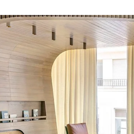
ifs disponibles
Bayonne Centre
Cannes Centre
Grenoble Jardin Hoch
Lille Centre
Lyon Pont Lafayette
Nantes Château
Nice Aéroport
Paris Gare de l'Est
Paris La Défense
Paris Porte de Versaill
Paris Rueil-Malmaiso