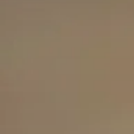
Nos hôtels
OKKO Hotels Paris Gare de l'Est
OKKO Hotels Paris Porte de Versailles
OKKO Hotels Paris La Défense
OKKO Hotels Paris Rosa Parks
OKKO Hotels Paris Rueil-Malmaison
OKKO Hotels Bayonne Centre
OKKO Hotels Cannes Centre
OKKO Hotels Grenoble Centre
OKKO Hotels Lille Centre