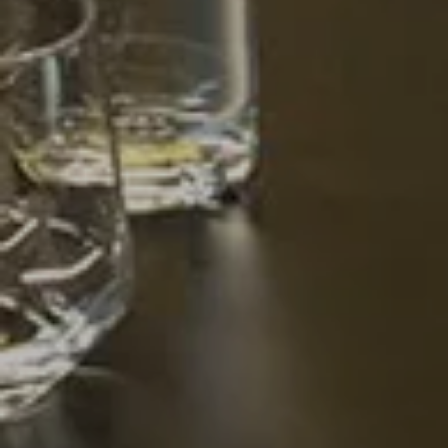
Bayonne Centre
Cannes Centre
Grenoble Jardin Hoche
Lille Centre
Lyon Pont Lafayette
Nantes Château
Nice Aéroport
Paris Gare de l'Est
Paris La Défense
Paris Porte de Versailles
Paris Rueil-Malmaison
Strasbourg Centre
Toulon Centre
VOTRE SEJOUR 4* ET AUCUN NUAGE
Nos Chambres
Le Club et ses services