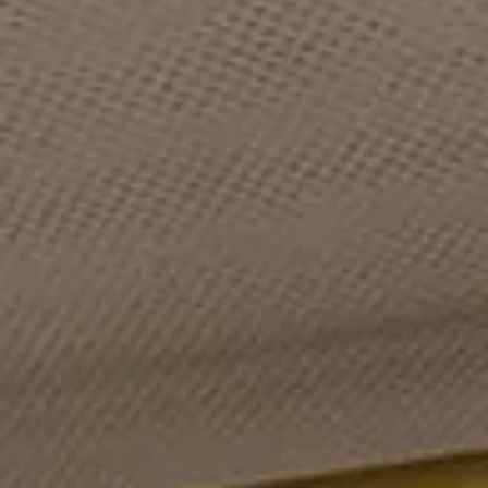
Grenoble Jardin
Pont Lafayette
Hoche
OKKO Hotels Cannes
OKKO Hotels
Centre
Bayonne Centre