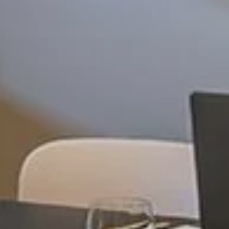
Qui sommes-nous
La société
Notre engagement
Rejoignez l'aventure
Devenirs franchisé
FR
Français
English
Réserver
Mes réservations
Boutique en ligne