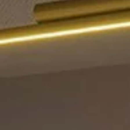
OKKO Hotels
OKKO Hotels Toulon
Strasbourg Centre
Centre
OKKO Hotels Lille
OKKO Hotels Nice
Centre
Aéroport