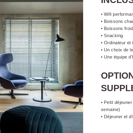
• Wifi performa
• Boissons cha
• Boissons froid
• Snacking
• Ordinateur et
• Un choix de l
• Une équipe d’
OPTIO
SUPPL
• Petit déjeune
semaine)
• Déjeuner et d