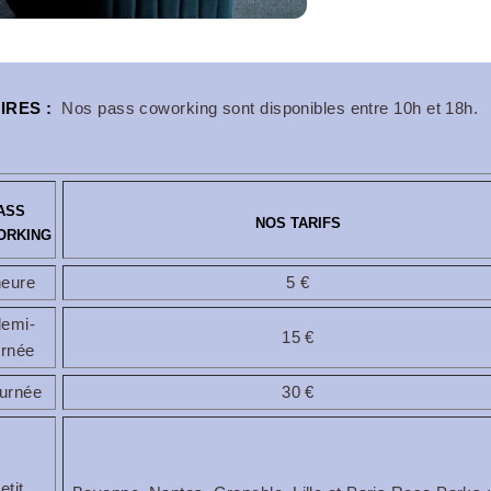
entre
IRES :
Nos pass coworking sont disponibles entre 10h et 18h.
ASS
NOS TARIFS
ORKING
heure
5 €
demi-
15 €
urnée
ournée
30 €
etit