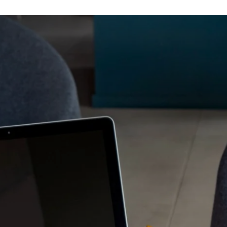
ifs disponibles
Bayonne Centre
Cannes Centre
Grenoble Jardin Hoch
Lille Centre
Lyon Pont Lafayette
Nantes Château
Nice Aéroport
Paris Gare de l'Est
Paris La Défense
Paris Porte de Versaill
Paris Rueil-Malmaiso