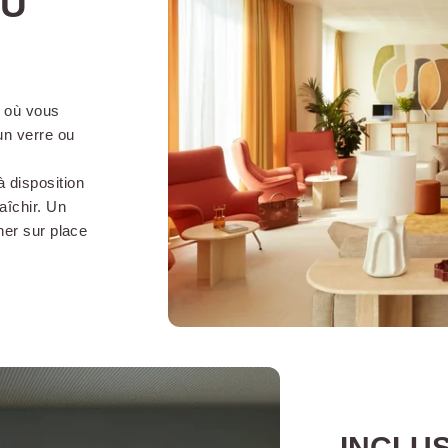
AU
LES SERVICES DEOKKO HOTELS TOULON CENTRE :
, où vous
 un verre ou
rte 24h/24
Arrivée possible à partir de
GRATU
14h et départs jusqu'à 12h
de - d
 disposition
(14h le week-end)
aîchir. Un
ner sur place
Animaux acceptés sur
Bagag
demande (sans supplément)
Paiements acceptés (CB,
Chèque vacances, espèces)
INCLUS