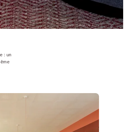
e : un
 même