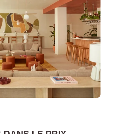
IT pour les enfants
e 2 ans
erie
 DANS LE PRIX