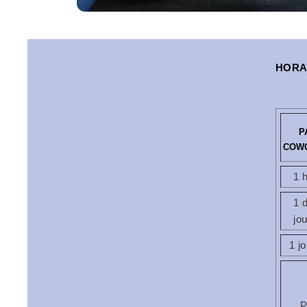
OKKO Hotels Toulon C
HORA
P
COW
1 
1 
jo
1 j
P