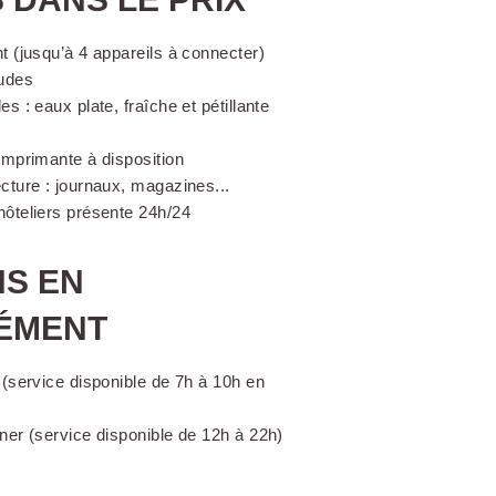
nt (jusqu’à 4 appareils à connecter)
udes
es : eaux plate, fraîche et pétillante
 imprimante à disposition
ecture : journaux, magazines...
hôteliers présente 24h/24
NS EN
ÉMENT
r (service disponible de 7h à 10h en
îner (service disponible de 12h à 22h)