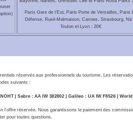
Bayonne, Nantes, Grenoble, Lille et Paris Rosa Parks 
euner
Paris Gare de l'Est, Paris Porte de Versailles, Paris 
option)
Défense, Rueil-Malmaison, Cannes, Strasbourg, Nic
Toulon et Lyon : 20€
érentiels réservés aux professionnels du tourisme. Les réservati
odes suivants :
NOHT | Sabre : AA IW 382802 | Galileo : UA IW F8526 | Worl
 l'offre réservée. Nous garantissons le paiement des commissi
er pour toutes questions.