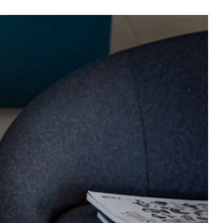
e
es
n