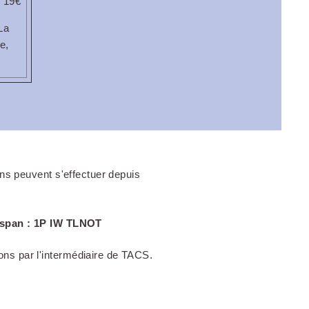
: 19€
La
e,
ons peuvent s'effectuer depuis
dspan : 1P IW TLNOT
ons par l'intermédiaire de TACS.