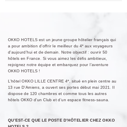
Grenoble Jardin
Pont Lafayette
Hoche
OKKO HOTELS est un jeune groupe hôtelier français qui
a pour ambition d’offrir le meilleur du 4* aux voyageurs
d’aujourd’hui et de demain. Notre objectif : ouvrir 50
hôtels en France. Si vous aimez les défis ambitieux,
rejoignez notre équipe et embarquez pour l’aventure
OKKO HOTELS !
OKKO Hotels Cannes
OKKO Hotels
Centre
Bayonne Centre
L’hôtel OKKO LILLE CENTRE 4*, situé en plein centre au
13 rue D’Amiens, a ouvert ses portes début mai 2021. Il
dispose de 120 chambres et comme tous les autres
hôtels OKKO d’un Club et d’un espace fitness-sauna.
QU’EST-CE QUE LE POSTE D’HÔTELIER CHEZ OKKO
HOTELS ?