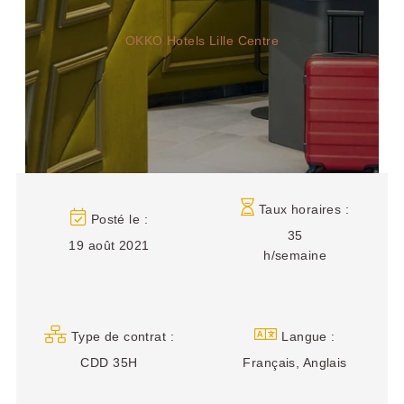
OKKO Hotels Lille Centre
OKKO
Hotels
OKKO Hotels Paris
OKKO Hotels Nantes
Rueil-Malmaison
Château
Taux horaires :
Posté le :
35
Choisissez votre hôtel :
19 août 2021
h/semaine
Type de contrat :
Langue :
CDD 35H
Français, Anglais
OKKO Hotels
OKKO Hotels Lyon