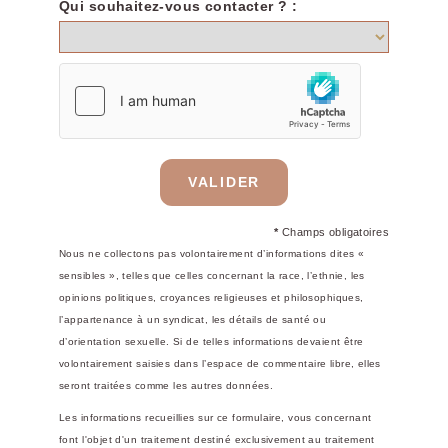
La société
Qui souhaitez-vous contacter ? :
Notre engagement
Rejoignez l'aventure
Devenirs franchisé
FR
Français
English
VALIDER
Réserver
Mes réservations
*
Champs obligatoires
Boutique en ligne
Nous ne collectons pas volontairement d’informations dites «
sensibles », telles que celles concernant la race, l’ethnie, les
opinions politiques, croyances religieuses et philosophiques,
l’appartenance à un syndicat, les détails de santé ou
d’orientation sexuelle. Si de telles informations devaient être
volontairement saisies dans l’espace de commentaire libre, elles
seront traitées comme les autres données.
Les informations recueillies sur ce formulaire, vous concernant
font l'objet d'un traitement destiné exclusivement au traitement