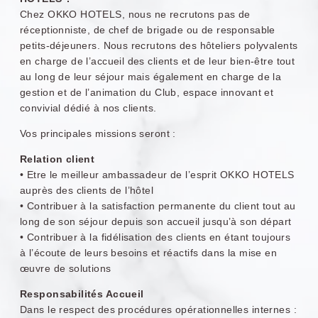
Chez OKKO HOTELS, nous ne recrutons pas de
réceptionniste, de chef de brigade ou de responsable
petits-déjeuners. Nous recrutons des hôteliers polyvalents
OKKO Hotels
OKKO Hotels Toulon
en charge de l’accueil des clients et de leur bien-être tout
Strasbourg Centre
Centre
au long de leur séjour mais également en charge de la
gestion et de l’animation du Club, espace innovant et
convivial dédié à nos clients.
Vos principales missions seront :
Relation client
• Etre le meilleur ambassadeur de l’esprit OKKO HOTELS
auprès des clients de l’hôtel
• Contribuer à la satisfaction permanente du client tout au
long de son séjour depuis son accueil jusqu’à son départ
OKKO Hotels Lille
OKKO Hotels Nice
• Contribuer à la fidélisation des clients en étant toujours
Centre
Aéroport
à l’écoute de leurs besoins et réactifs dans la mise en
œuvre de solutions
Responsabilités Accueil
Dans le respect des procédures opérationnelles internes :