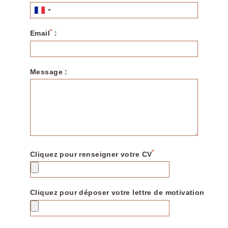
OKKO Hotels Nantes Centre Ville
OKKO Hotels Nice Aéroport
OKKO Hotels Toulon Centre
*
Email
:
OKKO Hotels Strasbourg Centre
OKKO Hotels Troyes Centre
Nos restaurants
Message :
La Défense
Rosa Parks
Séminaires
OKKO Hotels
Strasbourg
LES SERVICES DE
Toulon
*
Cliquez pour renseigner votre CV
Nice
Paris - La Défense
Paris - Rosa Parks
Cliquez pour déposer votre lettre de motivation
Paris - Gare de l'Est
Qui sommes-nous