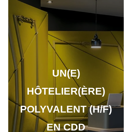
UN(E)
HÔTELIER(ÈRE)
POLYVALENT (H/F)
OKKO Hotels Paris
OKKO Hotels Paris
Gare de l'Est
Porte de Versailles
EN CDD