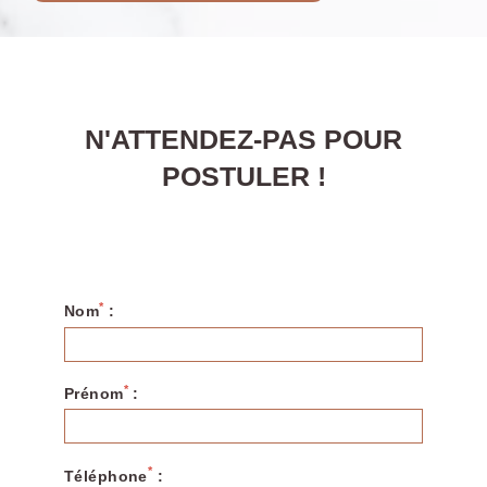
N'ATTENDEZ-PAS POUR
POSTULER !
Nos hôtels
OKKO Hotels Paris Gare de l'Est
OKKO Hotels Paris Porte de Versailles
OKKO Hotels Paris La Défense
OKKO Hotels Paris Rosa Parks
*
Nom
:
OKKO Hotels Paris Rueil-Malmaison
OKKO Hotels Bayonne Centre
OKKO Hotels Cannes Centre
*
Prénom
:
OKKO Hotels Grenoble Centre
OKKO Hotels Lille Centre
OKKO Hotels Lyon Centre
*
Téléphone
: