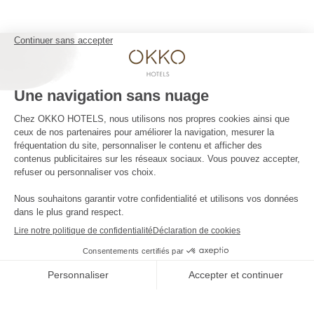
OKKO HOTELS
La Société
Contact presse
Les actualités
Nous contacter
REJOIGNEZ L'AVENTURE
****
Quatre étoiles
et aucun nuage
Offres
-10%
et tarifs exclusifs disponibles
LA
-10%
en réservant sur notre site web uniquement
BOUTIQUE
RÉSERVER
EN LIGNE