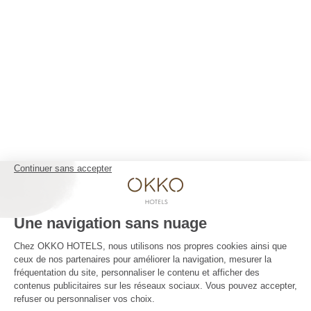
VOTRE SEJOUR 4* ET AUCUN NUAGE
Nos Chambres
Le Club et ses services
Restauration
Groupes & Événements
Galerie
Offre web -10%
OKKO HOTELS
La Société
Contact presse
Les actualités
Nous contacter
REJOIGNEZ L'AVENTURE
En cliquant sur « Accepter », vous acceptez l’utilisation de