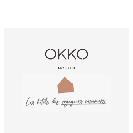
Animaux acceptés
sur demande
(sans
supplément)
Early Check-in