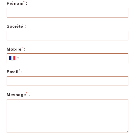
*
Prénom
:
Société :
OKKO Hotels Paris La
*
Mobile
:
Défense
*
Email
:
*
Message
: