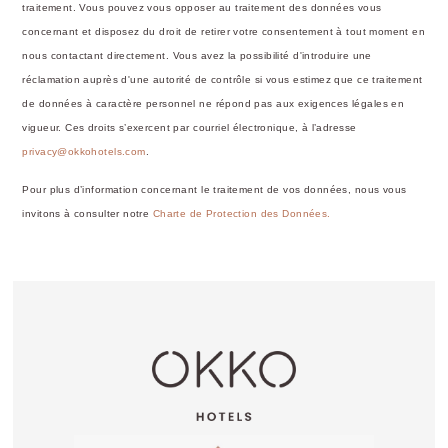
traitement. Vous pouvez vous opposer au traitement des données vous
LES SERVICES DEOK
CENTR
concernant et disposez du droit de retirer votre consentement à tout moment en
nous contactant directement. Vous avez la possibilité d'introduire une
réclamation auprès d'une autorité de contrôle si vous estimez que ce traitement
de données à caractère personnel ne répond pas aux exigences légales en
Réception ouverte
24h/24
vigueur. Ces droits s’exercent par courriel électronique, à l’adresse
privacy@okkohotels.com
.
Pour plus d’information concernant le traitement de vos données, nous vous
invitons à consulter notre
Charte de Protection des Données.
GRATUIT pour les
enfants de - de 2
ans
Animaux acceptés
sur demande
(sans
supplément)
Early Check-in