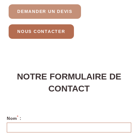
DEMANDER UN DEVIS
OKKO Hotels
OKKO Hotels Toulon
Strasbourg Centre
Centre
NOUS CONTACTER
NOTRE FORMULAIRE DE
CONTACT
OKKO Hotels Lille
OKKO Hotels Nice
Centre
Aéroport
*
Nom
: