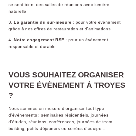
Grenoble Jardin
Pont Lafayette
se sent bien, des salles de réunions avec lumière
naturelle
Hoche
3.
La garantie du sur-mesure
: pour votre évènement
grâce à nos offres de restauration et d'animations
4.
Notre engagement RSE
:
pour un évènement
responsable et durable
VOUS SOUHAITEZ ORGANISER
OKKO Hotels Cannes
OKKO Hotels
VOTRE ÉVÈNEMENT À TROYES
Centre
Bayonne Centre
?
Nous sommes en mesure d'organiser tout type
d’événements : séminaires résidentiels, journées
d'études, réunions, conférences, journées de team
building, petits-déjeuners ou soirées d'équipe...