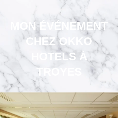
MON ÉVÉNEMENT
CHEZ
OKKO
HOTELS
À
TROYES
OKKO Hotels Paris
OKKO Hotels Paris
Gare de l'Est
Porte de Versailles