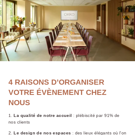
OKKO
Hotels
Troyes
Centre
Choisissez votre hôtel :
OKKO Hotels Paris
OKKO Hotels Nantes
Rueil-Malmaison
Château
4 RAISONS D’ORGANISER
VOTRE ÉVÈNEMENT CHEZ
NOUS
1.
La qualité de notre accueil
: plébiscité par 91% de
nos clients
OKKO Hotels
OKKO Hotels Lyon
2.
Le design de nos espaces
: des lieux élégants où l'on