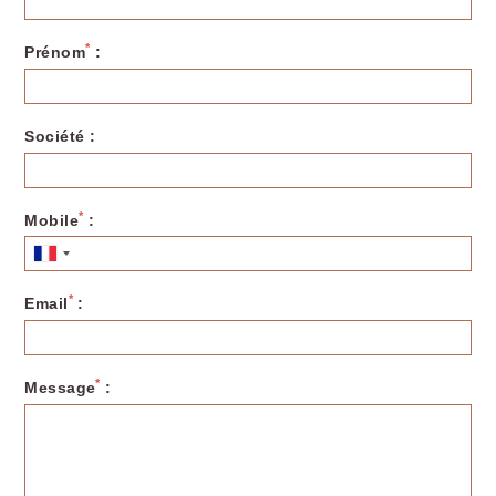
*
Prénom
:
Société :
*
Mobile
:
*
Email
:
*
Message
: