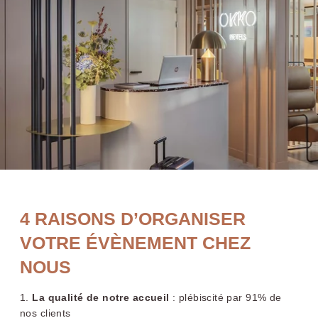
OKKO
Hotels
Paris
Gare
de l'Est
4 RAISONS D’ORGANISER
VOTRE ÉVÈNEMENT CHEZ
NOUS
1.
La qualité de notre accueil
: plébiscité par 91% de
nos clients