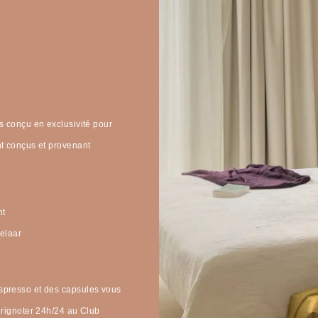
s conçu en exclusivité pour
nt conçus et provenant
nt
velaar
spresso et des capsules vous
grignoter 24h/24 au Club