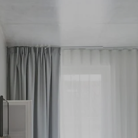
ifs disponibles
Bayonne Centre
Cannes Centre
Grenoble Jardin Hoch
Lille Centre
Lyon Pont Lafayette
Nantes Château
Nice Aéroport
Paris Gare de l'Est
Paris La Défense
Paris Porte de Versaill
Paris Rueil-Malmaiso