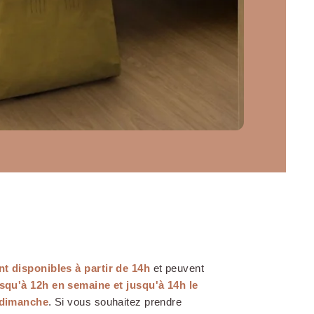
nt disponibles à partir de 14h
et peuvent
squ'à 12h en semaine et jusqu'à 14h le
 dimanche
. Si vous souhaitez prendre