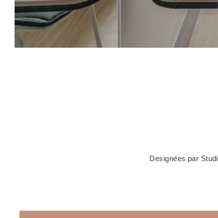
OKKO Hotels Cannes Cent
Designées par Studio
OKKO Hotels Toulon Centr