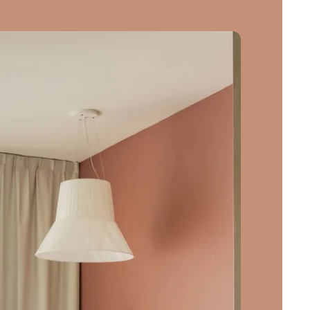
IT pour les enfants
e 2 ans
erie