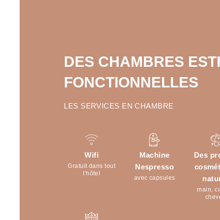
DES CHAMBRES EST
Réception ouve
FONCTIONNELLES
LES SERVICES EN CHAMBRE
Accessibilité
Wifi
Machine
Des pr
Early Check-in
Gratuit dans tout
Nespresso
cosmét
l'hôtel
avec capsules
natu
main, c
chev