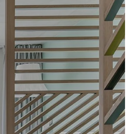
e
es
n