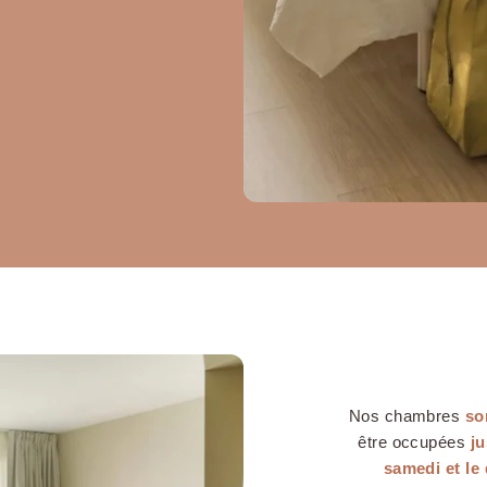
tre
Nos chambres
so
être occupées
ju
samedi et le