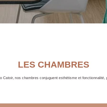
re
OKKO Hotels Bayonne Centre
OK
LES CHAMBRES
 Catoir, nos chambres conjuguent esthétisme et fonctionnalité, p
e
OKKO Hotels Lille Centre