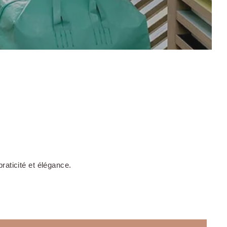
KO Hotels Strasbourg Centre
raticité et élégance.
OKKO Hotels Nice Aéroport