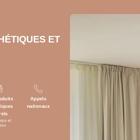
LES SERVICES DEOKKO HOTELS LILLE CENTRE :
HÉTIQUES ET
rte 24h/24
OKKO Hotels Paris La Défense
Arrivée possible à partir de
GRATU
14h et départs jusqu'à 12h
de - d
(14h le week-end)
Animaux acceptés sur
Bagag
demande (sans supplément)
oduits
Appels
Paiements acceptés (CB,
iques
nationaux
Chèque vacances, espèces)
rels
orps et
eux