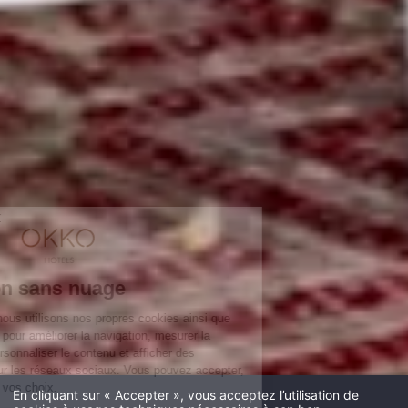
VOTRE SEJOUR 4* ET AUCUN NUAGE
Nos Chambres
Le Club et ses services
Restauration
Groupes & Événements
Galerie
Offre web -10%
OKKO HOTELS
La Société
Contact presse
Les actualités
Nous contacter
REJOIGNEZ L'AVENTURE
En cliquant sur « Accepter », vous acceptez l’utilisation de