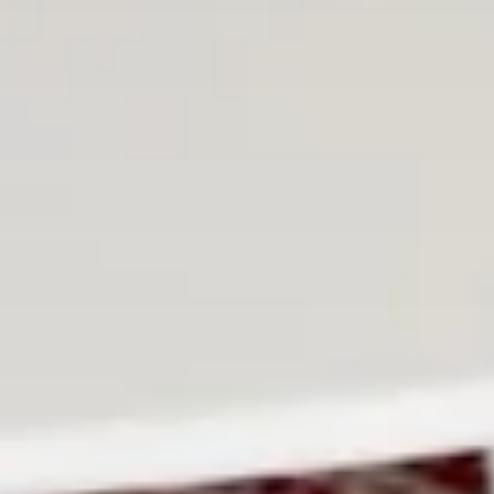
Lyon Pont Lafayette
Nantes Château
Nice Aéroport
Paris Gare de l'Est
Paris La Défense
Paris Porte de Versailles
Paris Rueil-Malmaison
Strasbourg Centre
Toulon Centre
OKKO Hotels Cannes Centre
L'hôtel
Nos chambres
Le club et ses services
Restauration
Groupes et événements
Le City Guide
Réserver
FR
Français
English