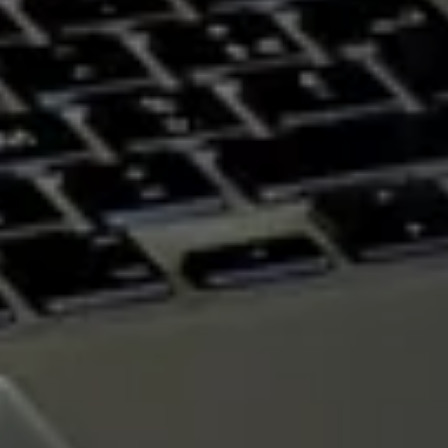
Réception ouverte
24h/24
GRATUIT pour les
enfants de - de 2
ans
Animaux acceptés
sur demande
(sans
supplément)
Early Check-in