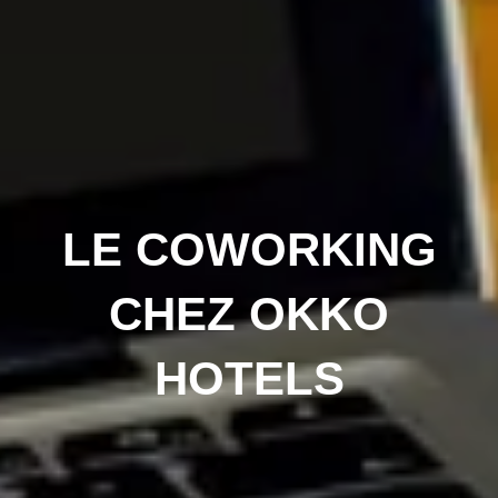
LE COWORKING
CHEZ OKKO
HOTELS
OKKO Hotels Cannes Centre
LES SERVICES DEOK
CENTR