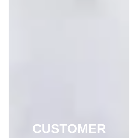
CUSTOMER