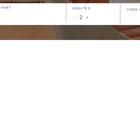
ÉPART
ADULTES
CODE
-
+