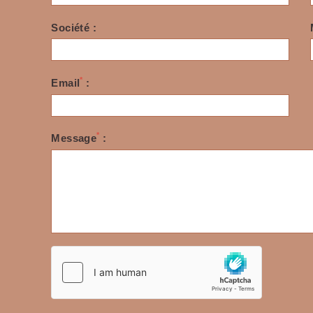
Société :
*
Email
:
*
Message
: