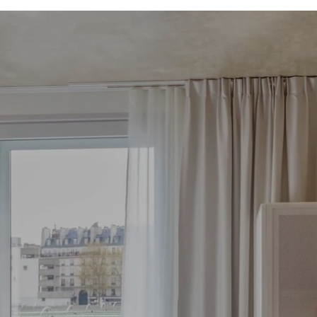
ifs disponibles
Bayonne Centre
Cannes Centre
Grenoble Jardin Hoch
Lille Centre
Lyon Pont Lafayette
Nantes Château
Nice Aéroport
Paris Gare de l'Est
Paris La Défense
Paris Porte de Versaill
Paris Rueil-Malmaiso