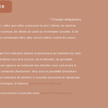
ER
*
Champs obligatoires
, telles que celles concernant la race, l’ethnie, les opinions
 syndicat, les détails de santé ou d’orientation sexuelle. Si de
de commentaire libre, elles seront traitées comme les autres
bjet d'un traitement destiné exclusivement au traitement de votre
ciez d'un droit d'accès, de rectification, de portabilité,
z vous opposer au traitement des données vous concernant et
ontactant directement. Vous avez la possibilité d'introduire
e ce traitement de données à caractère personnel ne répond pas
ectronique, à l’adresse
privacy@okkohotels.com
.
 vous invitons à consulter notre
Charte de Protection des