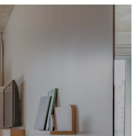
e
es
n