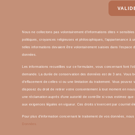
VALID
e de l'Est
Nous ne collectons pas volontairement d’informations dites « sensibles »
politiques, croyances religieuses et philosophiques, l’appartenance à un
telles informations devaient être volontairement saisies dans l’espace 
données.
Les informations recueillies sur ce formulaire, vous concernant font l'o
demande. La durée de conservation des données est de 3 ans. Vous bénéfi
d'effacement de celles-ci ou une limitation du traitement. Vous pouve
disposez du droit de retirer votre consentement à tout moment en nous c
une réclamation auprès d'une autorité de contrôle si vous estimez qu
aux exigences légales en vigueur. Ces droits s’exercent par courriel él
Pour plus d’information concernant le traitement de vos données, nous
Données.